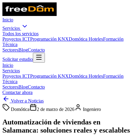
Inicio
Servicios
Todos los servicios
Proyectos ICT
Programación KNX
Domótica Hoteles
Formación
Técnica
Sectores
Blog
Contacto
Solicitar estudio
Inicio
Servicios
Proyectos ICT
Programación KNX
Domótica Hoteles
Formación
Técnica
Sectores
Blog
Contacto
Contactar ahora
Volver a Noticias
Domótica
2 de marzo de 2026
Ingeniero
Automatización de viviendas en
Salamanca: soluciones reales y escalables