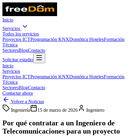
Inicio
Servicios
Todos los servicios
Proyectos ICT
Programación KNX
Domótica Hoteles
Formación
Técnica
Sectores
Blog
Contacto
Solicitar estudio
Inicio
Servicios
Proyectos ICT
Programación KNX
Domótica Hoteles
Formación
Técnica
Sectores
Blog
Contacto
Contactar ahora
Volver a Noticias
Ingeniería
15 de marzo de 2026
Ingeniero
Por qué contratar a un Ingeniero de
Telecomunicaciones para un proyecto